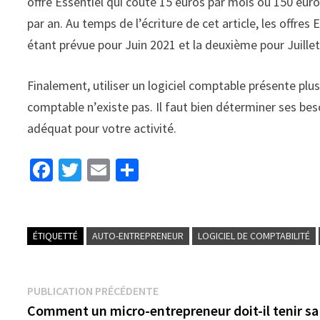
offre Essentiel qui coûte 15 euros par mois ou 150 euro
par an. Au temps de l’écriture de cet article, les offre
étant prévue pour Juin 2021 et la deuxième pour Juill
Finalement, utiliser un logiciel comptable présente plusi
comptable n’existe pas. Il faut bien déterminer ses beso
adéquat pour votre activité.
Fa
T
E
P
ce
wi
m
ar
b
tt
ai
ta
o
er
l
ge
ÉTIQUETTÉ
AUTO-ENTREPRENEUR
LOGICIEL DE COMPTABILITÉ
o
r
k
PUBLICATION PRÉCÉDENTE
Comment un micro-entrepreneur doit-il tenir sa