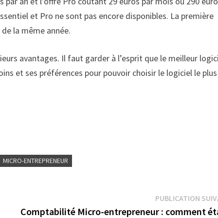
s par an et l’offre Pro coûtant 29 euros par mois ou 290 eur
s Essentiel et Pro ne sont pas encore disponibles. La première
et de la même année.
eurs avantages. Il faut garder à l’esprit que le meilleur logic
ins et ses préférences pour pouvoir choisir le logiciel le plus
MICRO-ENTREPRENEUR
PUBLICATION SUI
Comptabilité Micro-entrepreneur : comment éta