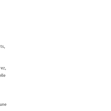
ts,
rez,
elle
 une