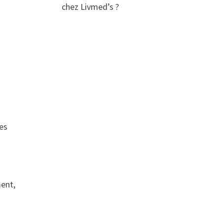
chez Livmed’s ?
es
ment,