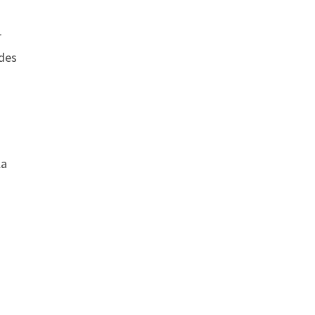
r
 des
la