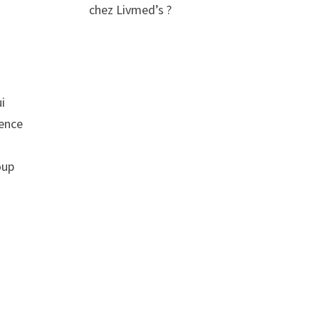
chez Livmed’s ?
ui
ience
oup