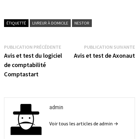
ce
wi
m
ar
b
tt
ai
ta
o
er
l
ge
ÉTIQUETTÉ
LIVREUR À DOMICILE
NESTOR
o
r
k
PUBLICATION PRÉCÉDENTE
PUBLICATION SUIVANTE
Avis et test du logiciel
Avis et test de Axonaut
de comptabilité
Comptastart
admin
Voir tous les articles de admin →