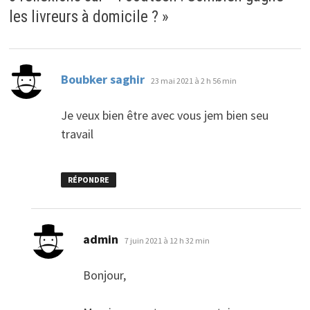
les livreurs à domicile ?
»
dit :
Boubker saghir
23 mai 2021 à 2 h 56 min
Je veux bien être avec vous jem bien seu
travail
RÉPONDRE
dit :
admin
7 juin 2021 à 12 h 32 min
Bonjour,