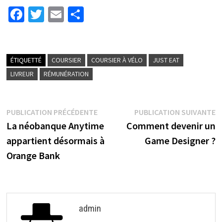
Fa
T
E
P
ce
wi
m
ar
b
tt
ai
ta
o
er
l
ge
ÉTIQUETTÉ
COURSIER
COURSIER À VÉLO
JUST EAT
o
r
LIVREUR
RÉMUNÉRATION
k
PUBLICATION PRÉCÉDENTE
PUBLICATION SUIVANTE
La néobanque Anytime
Comment devenir un
appartient désormais à
Game Designer ?
Orange Bank
admin