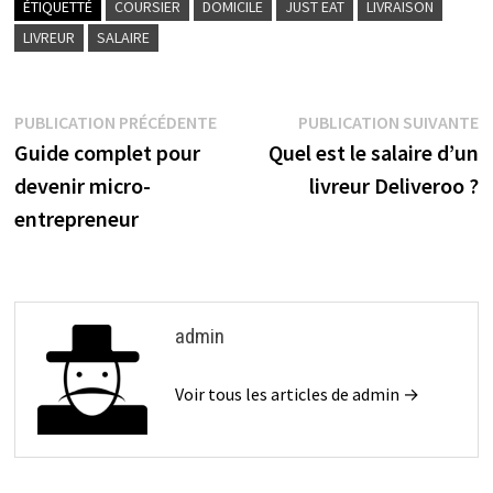
o
er
l
ge
ÉTIQUETTÉ
COURSIER
DOMICILE
JUST EAT
LIVRAISON
o
r
LIVREUR
SALAIRE
k
PUBLICATION PRÉCÉDENTE
PUBLICATION SUIVANTE
Guide complet pour
Quel est le salaire d’un
devenir micro-
livreur Deliveroo ?
entrepreneur
admin
Voir tous les articles de admin →