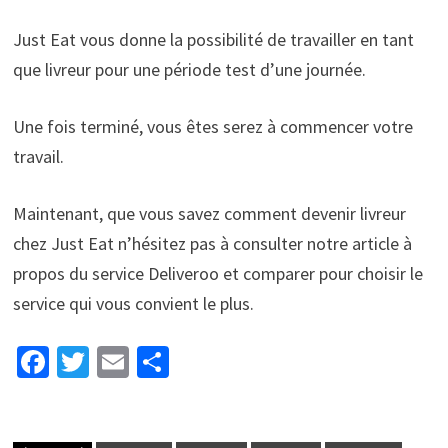
Just Eat vous donne la possibilité de travailler en tant
que livreur pour une période test d’une journée.
Une fois terminé, vous êtes serez à commencer votre
travail.
Maintenant, que vous savez comment devenir livreur
chez Just Eat n’hésitez pas à consulter notre article à
propos du service Deliveroo et comparer pour choisir le
service qui vous convient le plus.
Fa
T
E
P
ce
wi
m
ar
b
tt
ai
ta