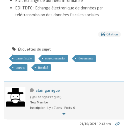
EDI : échange de données informatisé
EDI TDFC : Echange électronique de données par
télétransmission des données fiscales sociales
Citation
Étiquettes du sujet
liasse fiscale
entrepreneuriat
documents
impots
fiscalité
alaingarrigue
(@alaingarrigue)
New Member
Inscription: Il y a 7 ans
Posts: 0
21/10/2021 12:43 pm