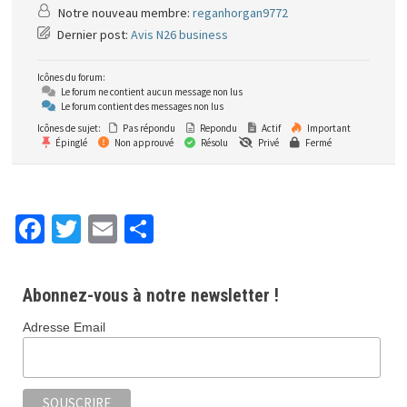
Notre nouveau membre:
reganhorgan9772
Dernier post:
Avis N26 business
Icônes du forum:
Le forum ne contient aucun message non lus
Le forum contient des messages non lus
Icônes de sujet:
Pas répondu
Repondu
Actif
Important
Épinglé
Non approuvé
Résolu
Privé
Fermé
Fa
T
E
P
ce
wi
m
ar
b
tt
ai
ta
Abonnez-vous à notre newsletter !
o
er
l
ge
Adresse Email
o
r
k