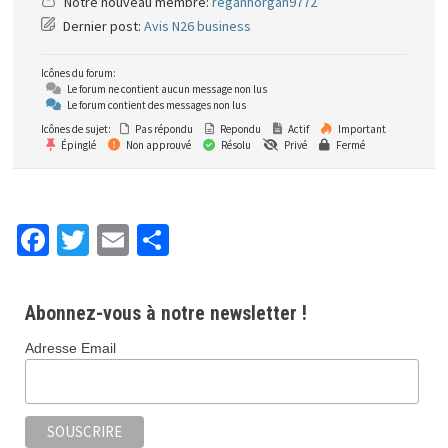
Notre nouveau membre:
reganhorgan9772
Dernier post:
Avis N26 business
Icônes du forum:
Le forum ne contient aucun message non lus
Le forum contient des messages non lus
Icônes de sujet:
Pas répondu
Repondu
Actif
Important
Épinglé
Non approuvé
Résolu
Privé
Fermé
Fa
T
E
P
ce
wi
m
ar
b
tt
ai
ta
Abonnez-vous à notre newsletter !
o
er
l
ge
Adresse Email
o
r
k