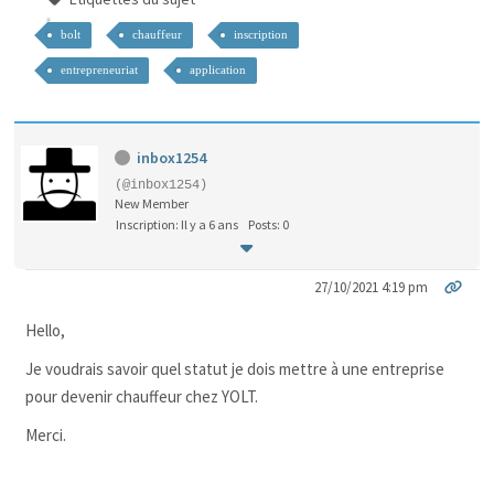
bolt
chauffeur
inscription
entrepreneuriat
application
inbox1254
(@inbox1254)
New Member
Inscription: Il y a 6 ans
Posts: 0
27/10/2021 4:19 pm
Hello,
Je voudrais savoir quel statut je dois mettre à une entreprise
pour devenir chauffeur chez YOLT.
Merci.