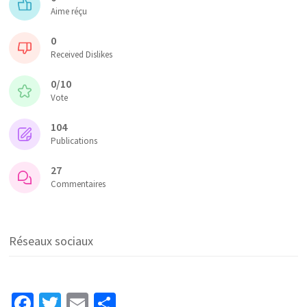
Aime réçu
0
Received Dislikes
0/10
Vote
104
Publications
27
Commentaires
Réseaux sociaux
Fa
T
E
P