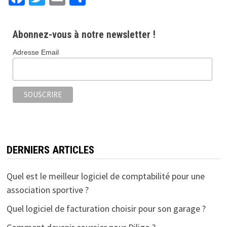
ce
wi
m
ar
b
tt
ai
ta
Abonnez-vous à notre newsletter !
o
er
l
ge
Adresse Email
o
r
k
DERNIERS ARTICLES
Quel est le meilleur logiciel de comptabilité pour une
association sportive ?
Quel logiciel de facturation choisir pour son garage ?