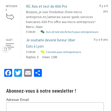
Il y a 6
RE: Avis et test de AXA Pro
RÉPONDR
E
ans
Bonjour, je suis fondateur d'une micro
entreprise et j'aimerais savoir quels services
bancaires AXA Pro offre aux micro entreprises?
Merci. Alain
FORUM
Avis et test des fintech pour entrepreneurs
Il y a 6 ans
Je souhaite devenir livreur Uber
SUJET
Eats à Lyon
FORUM
Conseils pour entrepreneurs
Replies: 0
Views: 1188
Fa
T
E
P
ce
wi
m
ar
b
tt
ai
ta
Abonnez-vous à notre newsletter !
o
er
l
ge
Adresse Email
o
r