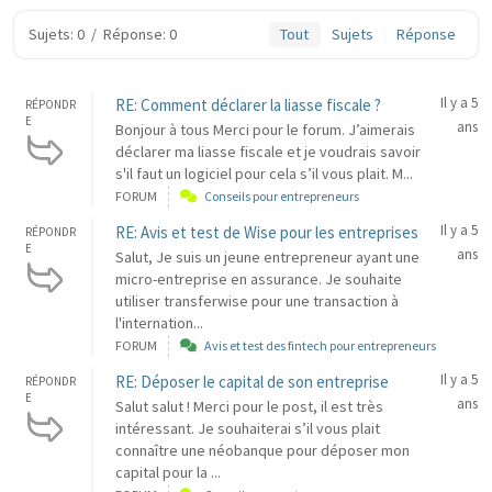
Sujets: 0
/
Réponse: 0
Tout
Sujets
Réponse
Il y a 5
RE: Comment déclarer la liasse fiscale ?
RÉPONDR
E
ans
Bonjour à tous Merci pour le forum. J’aimerais
déclarer ma liasse fiscale et je voudrais savoir
s'il faut un logiciel pour cela s’il vous plait. M...
FORUM
Conseils pour entrepreneurs
Il y a 5
RE: Avis et test de Wise pour les entreprises
RÉPONDR
E
ans
Salut, Je suis un jeune entrepreneur ayant une
micro-entreprise en assurance. Je souhaite
utiliser transferwise pour une transaction à
l'internation...
FORUM
Avis et test des fintech pour entrepreneurs
Il y a 5
RE: Déposer le capital de son entreprise
RÉPONDR
E
ans
Salut salut ! Merci pour le post, il est très
intéressant. Je souhaiterai s’il vous plait
connaître une néobanque pour déposer mon
capital pour la ...