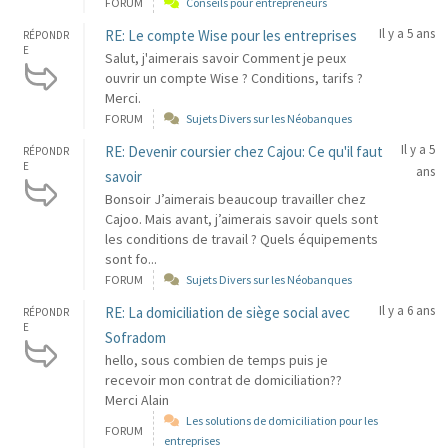
FORUM
Conseils pour entrepreneurs
Il y a 5 ans
RE: Le compte Wise pour les entreprises
RÉPONDR
E
Salut, j'aimerais savoir Comment je peux
ouvrir un compte Wise ? Conditions, tarifs ?
Merci.
FORUM
Sujets Divers sur les Néobanques
Il y a 5
RE: Devenir coursier chez Cajou: Ce qu'il faut
RÉPONDR
E
ans
savoir
Bonsoir J’aimerais beaucoup travailler chez
Cajoo. Mais avant, j’aimerais savoir quels sont
les conditions de travail ? Quels équipements
sont fo...
FORUM
Sujets Divers sur les Néobanques
Il y a 6 ans
RE: La domiciliation de siège social avec
RÉPONDR
E
Sofradom
hello, sous combien de temps puis je
recevoir mon contrat de domiciliation??
Merci Alain
Les solutions de domiciliation pour les
FORUM
entreprises