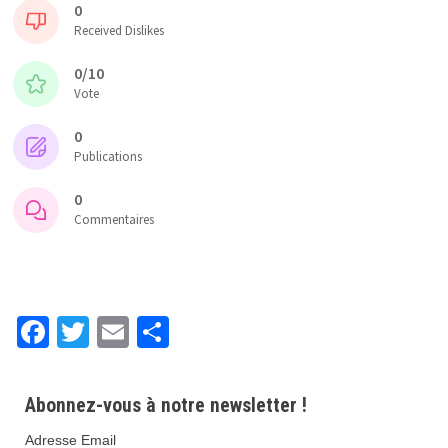
0
Received Dislikes
0/10
Vote
0
Publications
0
Commentaires
Fa
T
E
P
ce
wi
m
ar
b
tt
ai
ta
Abonnez-vous à notre newsletter !
o
er
l
ge
Adresse Email