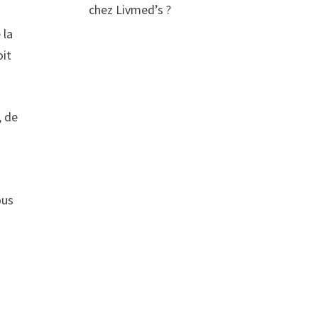
chez Livmed’s ?
 la
oit
, de
ous