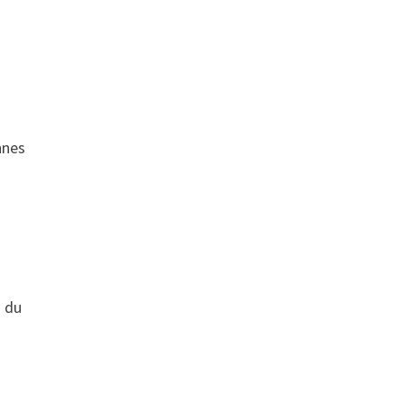
nnes
u du