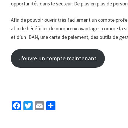
opportunités dans le secteur. De plus en plus de person
Afin de pouvoir ouvrir très facilement un compte profe
afin de bénéficier de nombreux avantages comme la sé
et d’un IBAN, une carte de paiement, des outils de gest
J’ouvre un compte maintenant
Fa
T
E
P
ce
wi
m
ar
b
tt
ai
ta