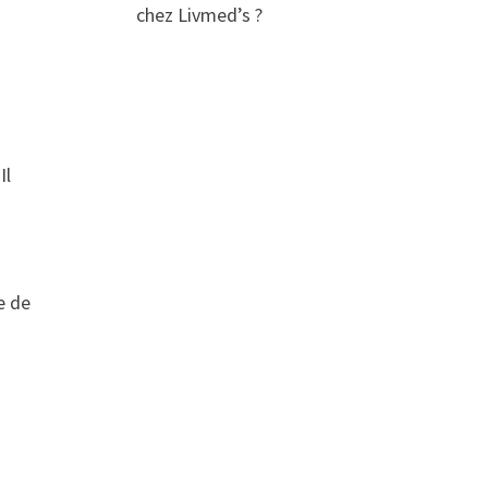
chez Livmed’s ?
Il
e de