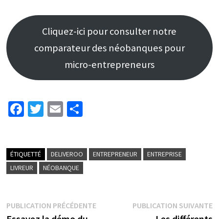
Cliquez-ici pour consulter notre
comparateur des néobanques pour
micro-entrepreneurs
Fa
T
E
P
ce
wi
m
ar
b
tt
ai
ta
o
er
l
ge
ÉTIQUETTÉ
DELIVEROO
ENTREPRENEUR
ENTREPRISE
o
r
LIVREUR
NÉOBANQUE
k
PUBLICATION PRÉCÉDENTE
PUBLICATION SUIVANTE
Essayez la démo du
Les différents