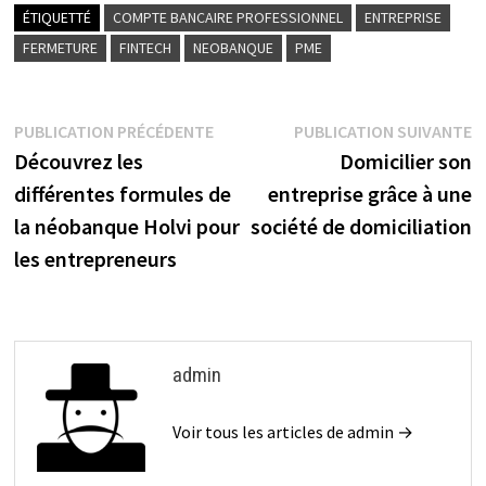
o
er
l
ge
ÉTIQUETTÉ
COMPTE BANCAIRE PROFESSIONNEL
ENTREPRISE
o
r
FERMETURE
FINTECH
NEOBANQUE
PME
k
PUBLICATION PRÉCÉDENTE
PUBLICATION SUIVANTE
Découvrez les
Domicilier son
différentes formules de
entreprise grâce à une
la néobanque Holvi pour
société de domiciliation
les entrepreneurs
admin
Voir tous les articles de admin →