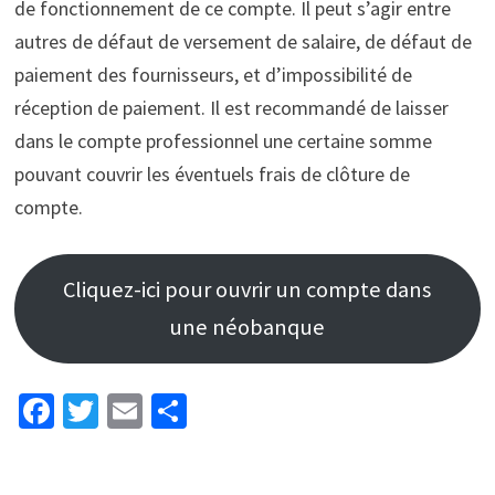
de fonctionnement de ce compte. Il peut s’agir entre
autres de défaut de versement de salaire, de défaut de
paiement des fournisseurs, et d’impossibilité de
réception de paiement. Il est recommandé de laisser
dans le compte professionnel une certaine somme
pouvant couvrir les éventuels frais de clôture de
compte.
Cliquez-ici pour ouvrir un compte dans
une néobanque
Fa
T
E
P
ce
wi
m
ar
b
tt
ai
ta