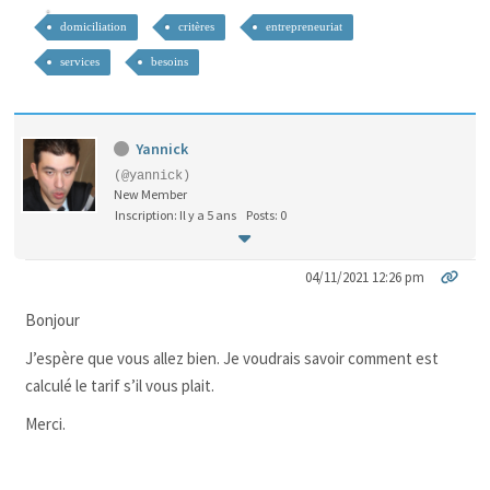
domiciliation
critères
entrepreneuriat
services
besoins
Yannick
(@yannick)
New Member
Inscription: Il y a 5 ans
Posts: 0
04/11/2021 12:26 pm
Bonjour
J’espère que vous allez bien. Je voudrais savoir comment est
calculé le tarif s’il vous plait.
Merci.