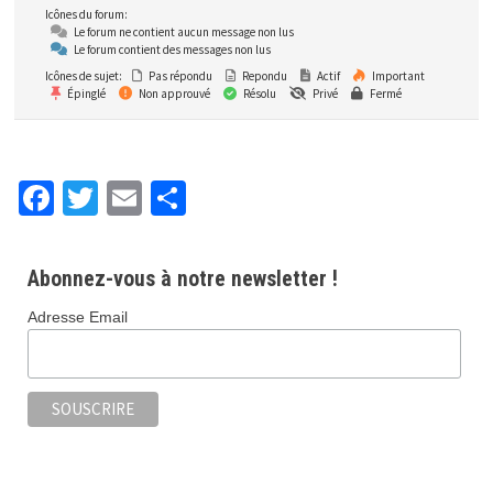
Icônes du forum:
Le forum ne contient aucun message non lus
Le forum contient des messages non lus
Icônes de sujet:
Pas répondu
Repondu
Actif
Important
Épinglé
Non approuvé
Résolu
Privé
Fermé
Fa
T
E
P
ce
wi
m
ar
b
tt
ai
ta
Abonnez-vous à notre newsletter !
o
er
l
ge
Adresse Email
o
r
k