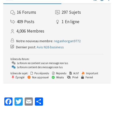
16
Forums
297
Sujets
409
Posts
1
En ligne
4,006
Membres
Notre nouveau membre:
reganhorgan9772
Dernier post:
Avis N26 business
Icônes du forum:
Le forum ne contient aucun message non lus
Le forum contient des messages non lus
Icônes de sujet:
Pas répondu
Repondu
Actif
Important
Épinglé
Non approuvé
Résolu
Privé
Fermé
Fa
T
E
P
ce
wi
m
ar