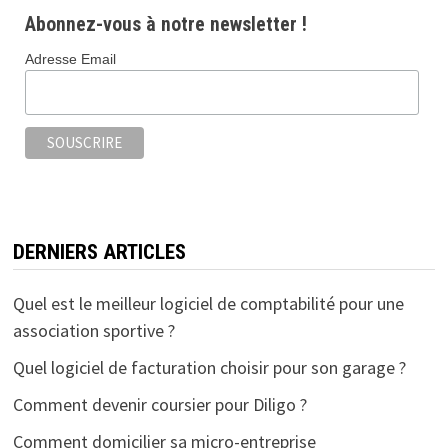
b
tt
ai
ta
Abonnez-vous à notre newsletter !
o
er
l
ge
Adresse Email
o
r
k
DERNIERS ARTICLES
Quel est le meilleur logiciel de comptabilité pour une
association sportive ?
Quel logiciel de facturation choisir pour son garage ?
Comment devenir coursier pour Diligo ?
Comment domicilier sa micro-entreprise