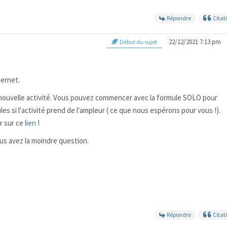
Répondre
Citat
22/12/2021 7:13 pm
Début du sujet
ternet.
e nouvelle activité. Vous pouvez commencer avec la formule SOLO pour
es si l'activité prend de l'ampleur ( ce que nous espérons pour vous !).
r sur ce
lien
!
ous avez la moindre question.
Répondre
Citat