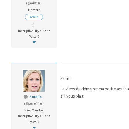
(@admin)
Membre
Admin
Inscription: Il y a 7 ans
Posts: 0
Salut !
Je viens de démarrer ma petite activit
s’il vous plait.
Sorelle
(@sorelle)
New Member
Inscription: Il y a 5 ans
Posts: 0