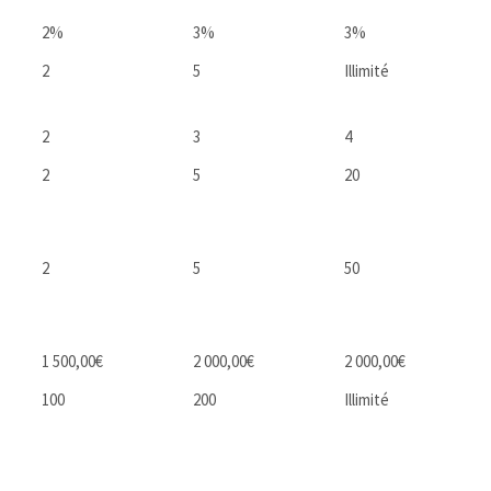
2%
3%
3%
2
5
Illimité
2
3
4
2
5
20
2
5
50
1 500,00€
2 000,00€
2 000,00€
100
200
Illimité