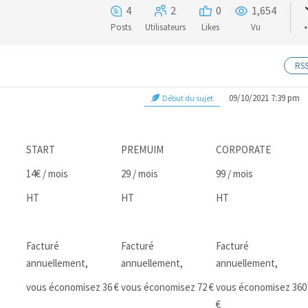
4
2
0
1,654
Posts
Utilisateurs
Likes
Vu
RS
09/10/2021 7:39 pm
Début du sujet
START
PREMUIM
CORPORATE
14€ / mois
29 / mois
99 / mois
HT
HT
HT
Facturé
Facturé
Facturé
annuellement,
annuellement,
annuellement,
vous économisez 36 €
vous économisez 72 €
vous économisez 360
€