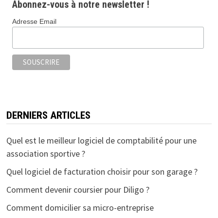
b
tt
ai
ta
Abonnez-vous à notre newsletter !
o
er
l
ge
Adresse Email
o
r
k
DERNIERS ARTICLES
Quel est le meilleur logiciel de comptabilité pour une
association sportive ?
Quel logiciel de facturation choisir pour son garage ?
Comment devenir coursier pour Diligo ?
Comment domicilier sa micro-entreprise