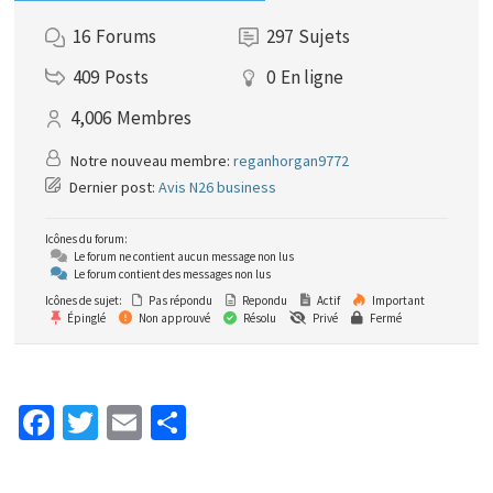
16
Forums
297
Sujets
409
Posts
0
En ligne
4,006
Membres
Notre nouveau membre:
reganhorgan9772
Dernier post:
Avis N26 business
Icônes du forum:
Le forum ne contient aucun message non lus
Le forum contient des messages non lus
Icônes de sujet:
Pas répondu
Repondu
Actif
Important
Épinglé
Non approuvé
Résolu
Privé
Fermé
Fa
T
E
P
ce
wi
m
ar