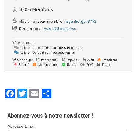
4,006
Membres
Notre nouveau membre:
reganhorgan9772
Dernier post:
Avis N26 business
Icônes du forum:
Le forum ne contient aucun message non lus
Le forum contient des messages non lus
Icônes de sujet:
Pas répondu
Repondu
Actif
Important
Épinglé
Non approuvé
Résolu
Privé
Fermé
Fa
T
E
P
ce
wi
m
ar
b
tt
ai
ta
Abonnez-vous à notre newsletter !
o
er
l
ge
Adresse Email
o
r