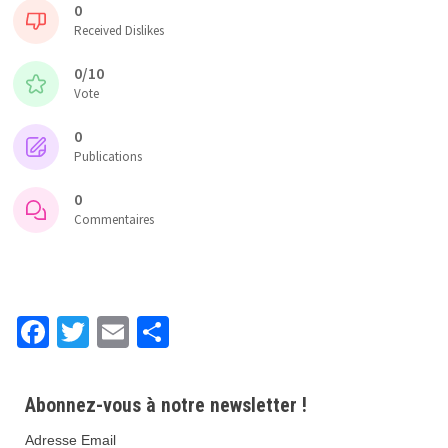
0
Received Dislikes
0/10
Vote
0
Publications
0
Commentaires
Fa
T
E
P
ce
wi
m
ar
b
tt
ai
ta
Abonnez-vous à notre newsletter !
o
er
l
ge
Adresse Email