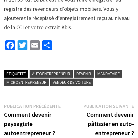
registre des revendeurs d’objets mobiliers. Vous y
ajouterez le récépissé d’enregistrement reçu au niveau
de la CCI et votre extrait Kbis.
Fa
T
E
P
ce
wi
m
ar
b
tt
ai
ta
o
er
l
ge
ÉTIQUETTÉ
AUTOENTREPRENEUR
DEVENIR
MANDATAIRE
o
r
MICROENTREPRENEUR
VENDEUR DE VOITURE
k
PUBLICATION PRÉCÉDENTE
PUBLICATION SUIVANTE
Comment devenir
Comment devenir
paysagiste
pâtissier en auto-
autoentrepreneur ?
entrepreneur ?