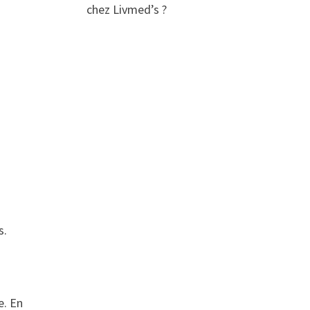
chez Livmed’s ?
s.
e. En