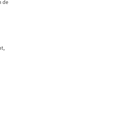
n de
nt,