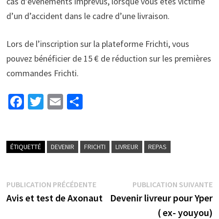
cas d’événements imprévus, lorsque vous êtes victime
d’un d’accident dans le cadre d’une livraison.
Lors de l’inscription sur la plateforme Frichti, vous
pouvez bénéficier de 15 € de réduction sur les premières
commandes Frichti.
Fa
T
E
P
ce
wi
m
ar
b
tt
ai
ta
o
er
l
ge
ÉTIQUETTÉ
DEVENIR
FRICHTI
LIVREUR
REPAS
o
r
k
PUBLICATION PRÉCÉDENTE
PUBLICATION SUIVANTE
Avis et test de Axonaut
Devenir livreur pour Yper
( ex- youyou)