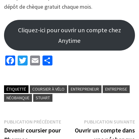
dépôt de chèque gratuit chaque mois.
Cliquez-ici pour ouvrir un compte chez
Anytime
Fa
T
E
P
ce
wi
m
ar
b
tt
ai
ta
o
er
l
ge
ÉTIQUETTÉ
COURSIER À VÉLO
ENTREPRENEUR
ENTREPRISE
o
r
NÉOBANQUE
STUART
k
PUBLICATION PRÉCÉDENTE
PUBLICATION SUIVANTE
Devenir coursier pour
Ouvrir un compte dans