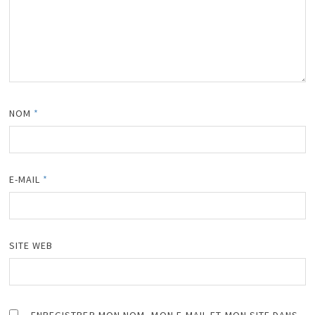
NOM
*
E-MAIL
*
SITE WEB
ENREGISTRER MON NOM, MON E-MAIL ET MON SITE DANS