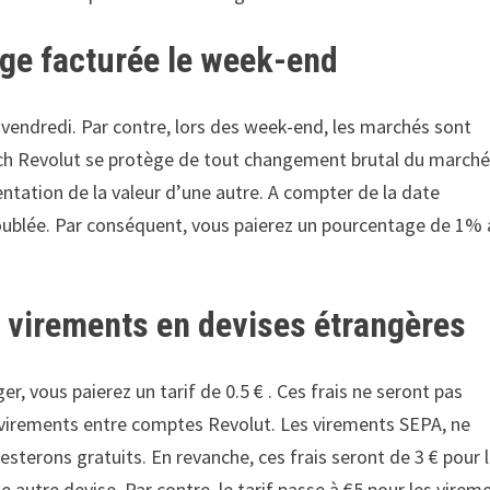
ge facturée le week-end
 vendredi. Par contre, lors des week-end, les marchés sont
ntech Revolut se protège de tout changement brutal du march
tation de la valeur d’une autre. A compter de la date
blée. Par conséquent, vous paierez un pourcentage de 1% 
es virements en devises étrangères
r, vous paierez un tarif de 0.5 € . Ces frais ne seront pas
s virements entre comptes Revolut. Les virements SEPA, ne
sterons gratuits. En revanche, ces frais seront de 3 € pour 
e autre devise. Par contre, le tarif passe à €5 pour les virem