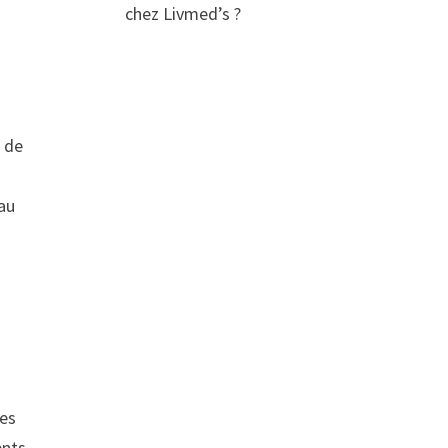
chez Livmed’s ?
é de
au
les
ents