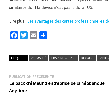
similaires dont la devise n’est pas le dollar US.
Lire plus :
Les avantages des cartes professionnelles d
Fa
T
E
P
ce
wi
m
ar
b
tt
ai
ta
o
er
l
ge
ÉTIQUETTÉ
ACTUALITÉ
FRAIS DE CHANGE
REVOLUT
TARIFI
o
r
k
PUBLICATION PRÉCÉDENTE
Le pack créateur d’entreprise de la néobanque
Anytime