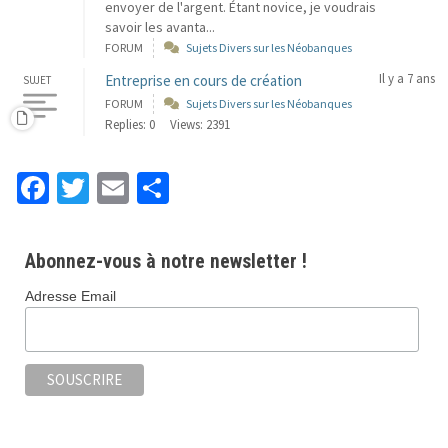
envoyer de l'argent. Étant novice, je voudrais
savoir les avanta...
FORUM
Sujets Divers sur les Néobanques
Il y a 7 ans
Entreprise en cours de création
SUJET
FORUM
Sujets Divers sur les Néobanques
Replies: 0
Views: 2391
Fa
T
E
P
ce
wi
m
ar
b
tt
ai
ta
Abonnez-vous à notre newsletter !
o
er
l
ge
Adresse Email
o
r
k