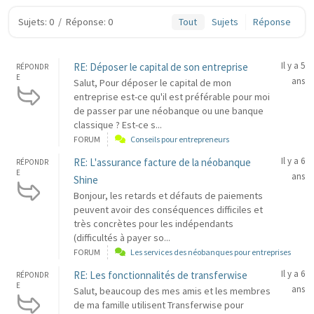
Sujets: 0
/
Réponse: 0
Tout
Sujets
Réponse
Il y a 5
RE: Déposer le capital de son entreprise
RÉPONDR
E
ans
Salut, Pour déposer le capital de mon
entreprise est-ce qu'il est préférable pour moi
de passer par une néobanque ou une banque
classique ? Est-ce s...
FORUM
Conseils pour entrepreneurs
Il y a 6
RE: L'assurance facture de la néobanque
RÉPONDR
E
ans
Shine
Bonjour, les retards et défauts de paiements
peuvent avoir des conséquences difficiles et
très concrètes pour les indépendants
(difficultés à payer so...
FORUM
Les services des néobanques pour entreprises
Il y a 6
RE: Les fonctionnalités de transferwise
RÉPONDR
E
ans
Salut, beaucoup des mes amis et les membres
de ma famille utilisent Transferwise pour