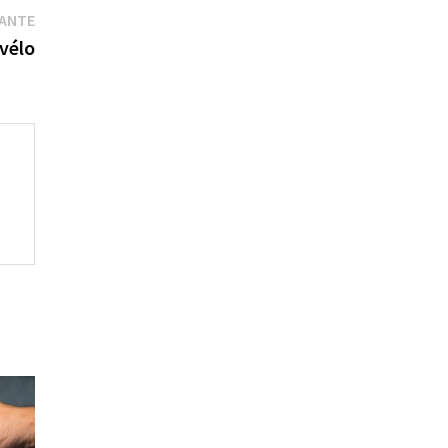
VANTE
 vélo