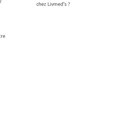
2
chez Livmed’s ?
tre