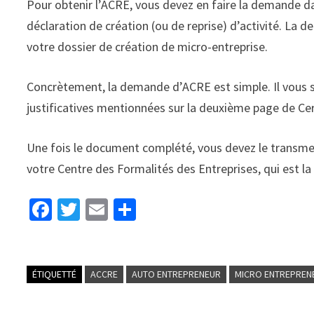
Pour obtenir l’ACRE, vous devez en faire la demande da
déclaration de création (ou de reprise) d’activité. La
votre dossier de création de micro-entreprise.
Concrètement, la demande d’ACRE est simple. Il vous s
justificatives mentionnées sur la deuxième page de Cerf
Une fois le document complété, vous devez le transmet
votre Centre des Formalités des Entreprises, qui est l
Fa
T
E
P
ce
wi
m
ar
b
tt
ai
ta
o
er
l
ge
ÉTIQUETTÉ
ACCRE
AUTO ENTREPRENEUR
MICRO ENTREPREN
o
r