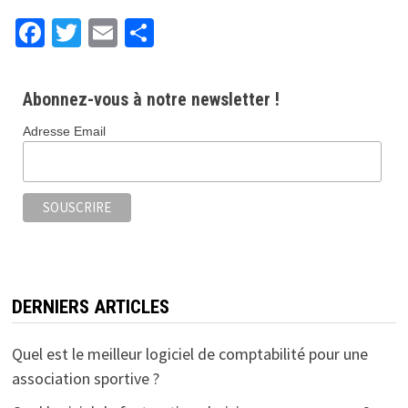
Fa
T
E
P
ce
wi
m
ar
b
tt
ai
ta
Abonnez-vous à notre newsletter !
o
er
l
ge
Adresse Email
o
r
k
DERNIERS ARTICLES
Quel est le meilleur logiciel de comptabilité pour une
association sportive ?