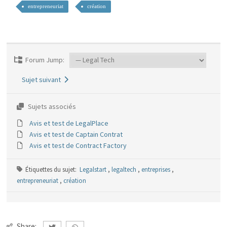
entrepreneuriat
création
Forum Jump:
Sujet suivant
Sujets associés
Avis et test de LegalPlace
Avis et test de Captain Contrat
Avis et test de Contract Factory
Étiquettes du sujet:
Legalstart
,
legaltech
,
entreprises
,
entrepreneuriat
,
création
Share: