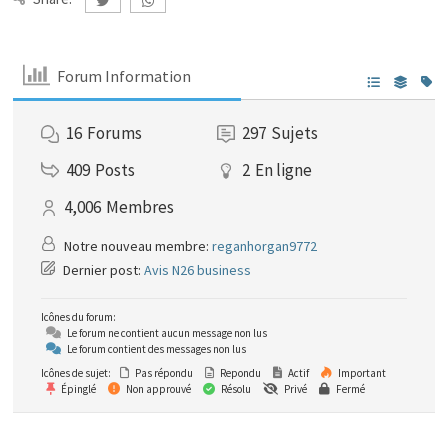
Forum Information
16
Forums
297
Sujets
409
Posts
2
En ligne
4,006
Membres
Notre nouveau membre:
reganhorgan9772
Dernier post:
Avis N26 business
Icônes du forum:
Le forum ne contient aucun message non lus
Le forum contient des messages non lus
Icônes de sujet:
Pas répondu
Repondu
Actif
Important
Épinglé
Non approuvé
Résolu
Privé
Fermé