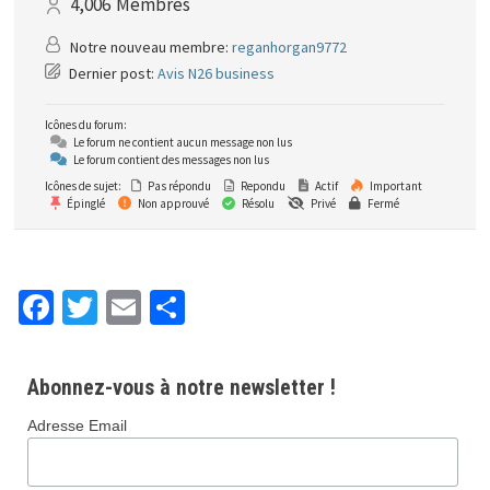
4,006
Membres
Notre nouveau membre:
reganhorgan9772
Dernier post:
Avis N26 business
Icônes du forum:
Le forum ne contient aucun message non lus
Le forum contient des messages non lus
Icônes de sujet:
Pas répondu
Repondu
Actif
Important
Épinglé
Non approuvé
Résolu
Privé
Fermé
Fa
T
E
P
ce
wi
m
ar
b
tt
ai
ta
Abonnez-vous à notre newsletter !
o
er
l
ge
Adresse Email
o
r
k