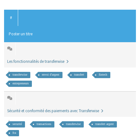
#
Poster un titre
Les fonctionnalités de transferwise
transferwise
envoi d'argent
transfert
fintech
entrepreneurs
Sécurité et conformité des paiements avec Transferwise
securité
transactions
transferwise
transfert argent
fca