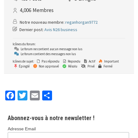
4,006
Membres
Notre nouveau membre:
reganhorgan9772
Dernier post:
Avis N26 business
Icônes du forum:
Le forum ne contient aucun message non lus
Le forum contient des messages non lus
Icônes de sujet:
Pas répondu
Repondu
Actif
Important
Épinglé
Non approuvé
Résolu
Privé
Fermé
Fa
T
E
P
ce
wi
m
ar
b
tt
ai
ta
Abonnez-vous à notre newsletter !
o
er
l
ge
Adresse Email
o
r