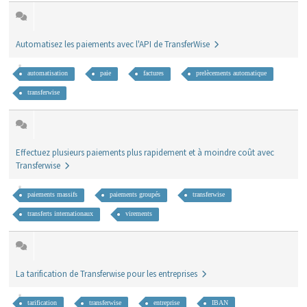
Automatisez les paiements avec l'API de TransferWise
automatisation
paie
factures
prelècements automatique
transferwise
Effectuez plusieurs paiements plus rapidement et à moindre coût avec
Transferwise
paiements massifs
paiements groupés
transferwise
transferts internationaux
virements
La tarification de Transferwise pour les entreprises
tarification
transferwise
entreprise
IBAN