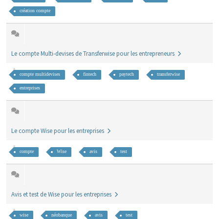
création compte
Le compte Multi-devises de Transferwise pour les entrepreneurs
compte multidevises
fintech
paytech
transferwise
entreprises
Le compte Wise pour les entreprises
compte
Wise
avis
test
Avis et test de Wise pour les entreprises
wise
néobanque
avis
test