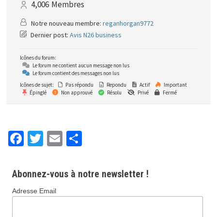
4,006
Membres
Notre nouveau membre:
reganhorgan9772
Dernier post:
Avis N26 business
Icônes du forum:
Le forum ne contient aucun message non lus
Le forum contient des messages non lus
Icônes de sujet:
Pas répondu
Repondu
Actif
Important
Épinglé
Non approuvé
Résolu
Privé
Fermé
Fa
T
E
P
ce
wi
m
ar
b
tt
ai
ta
Abonnez-vous à notre newsletter !
o
er
l
ge
Adresse Email
o
r
k