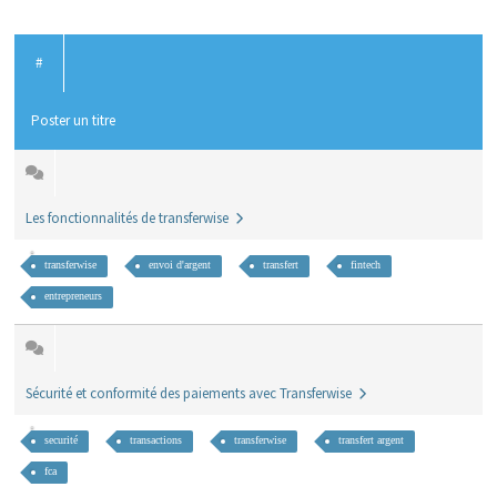
#
Poster un titre
Les fonctionnalités de transferwise
transferwise
envoi d'argent
transfert
fintech
entrepreneurs
Sécurité et conformité des paiements avec Transferwise
securité
transactions
transferwise
transfert argent
fca