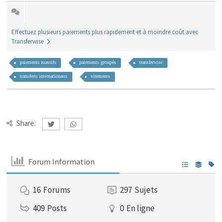
Effectuez plusieurs paiements plus rapidement et à moindre coût avec
Transferwise
paiements massifs
paiements groupés
transferwise
transferts internationaux
virements
Share:
Forum Information
16
Forums
297
Sujets
409
Posts
0
En ligne