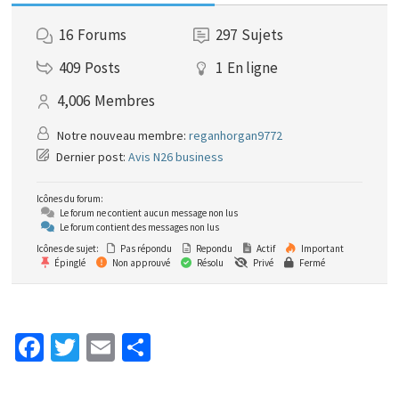
16
Forums
297
Sujets
409
Posts
1
En ligne
4,006
Membres
Notre nouveau membre:
reganhorgan9772
Dernier post:
Avis N26 business
Icônes du forum:
Le forum ne contient aucun message non lus
Le forum contient des messages non lus
Icônes de sujet:
Pas répondu
Repondu
Actif
Important
Épinglé
Non approuvé
Résolu
Privé
Fermé
Fa
T
E
P
ce
wi
m
ar