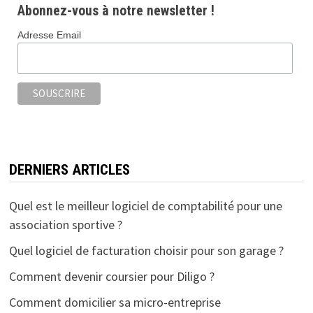
b
tt
ai
ta
Abonnez-vous à notre newsletter !
o
er
l
ge
Adresse Email
o
r
k
DERNIERS ARTICLES
Quel est le meilleur logiciel de comptabilité pour une
association sportive ?
Quel logiciel de facturation choisir pour son garage ?
Comment devenir coursier pour Diligo ?
Comment domicilier sa micro-entreprise