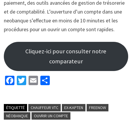
paiement, des outils avancées de gestion de trésorerie
et de comptabilité. L’ouverture d’un compte dans une
neobanque s’effectue en moins de 10 minutes et les
procédures pour un ouvrir un compte sont rapides.
Cliquez-ici pour consulter notre
comparateur
Fa
T
E
P
ce
wi
m
ar
b
tt
ai
ta
o
er
l
ge
ÉTIQUETTÉ
CHAUFFEUR VTC
EX-KAPTEN
FREENOW
o
r
NÉOBANQUE
OUVRIR UN COMPTE
k