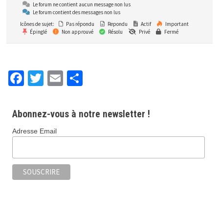
Le forum ne contient aucun message non lus
Le forum contient des messages non lus
Icônes de sujet:
Pas répondu
Repondu
Actif
Important
Épinglé
Non approuvé
Résolu
Privé
Fermé
Fa
T
E
P
ce
wi
m
ar
b
tt
ai
ta
Abonnez-vous à notre newsletter !
o
er
l
ge
Adresse Email
o
r
k