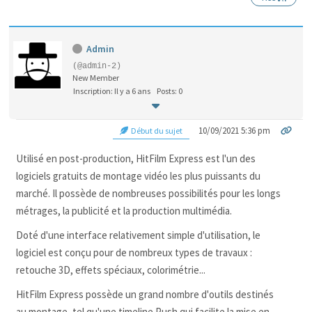
Admin
(@admin-2)
New Member
Inscription: Il y a 6 ans
Posts: 0
10/09/2021 5:36 pm
Début du sujet
Utilisé en post-production, HitFilm Express est l'un des
logiciels gratuits de montage vidéo les plus puissants du
marché. Il possède de nombreuses possibilités pour les longs
métrages, la publicité et la production multimédia.
Doté d'une interface relativement simple d'utilisation, le
logiciel est conçu pour de nombreux types de travaux :
retouche 3D, effets spéciaux, colorimétrie...
HitFilm Express possède un grand nombre d'outils destinés
au montage, tel qu'une timeline Push qui facilite la mise en