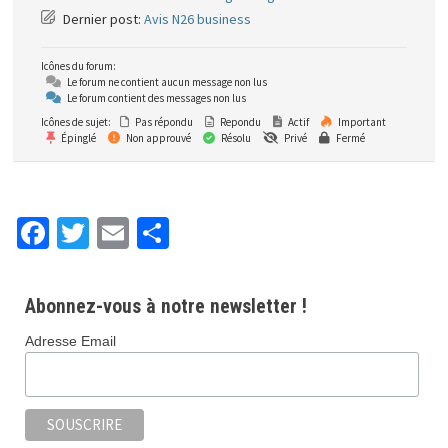
Dernier post:
Avis N26 business
Icônes du forum:
Le forum ne contient aucun message non lus
Le forum contient des messages non lus
Icônes de sujet:
Pas répondu
Repondu
Actif
Important
Épinglé
Non approuvé
Résolu
Privé
Fermé
Fa
T
E
P
ce
wi
m
ar
b
tt
ai
ta
Abonnez-vous à notre newsletter !
o
er
l
ge
Adresse Email
o
r
k