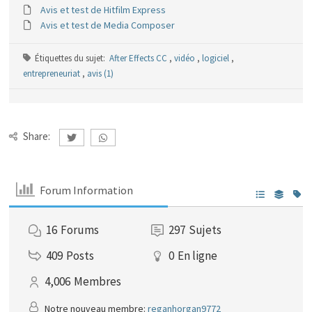
Avis et test de Hitfilm Express
Avis et test de Media Composer
Étiquettes du sujet:
After Effects CC
,
vidéo
,
logiciel
,
entrepreneuriat
,
avis (1)
Share:
Forum Information
16
Forums
297
Sujets
409
Posts
0
En ligne
4,006
Membres
Notre nouveau membre:
reganhorgan9772