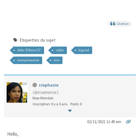
Citation
Étiquettes du sujet
After Effects CC
vidéo
logiciel
entrepreneuriat
avis
stephanie
(@stephanie)
New Member
Inscription: Il y a 5 ans
Posts: 0
02/11/2021 11:49 am
Hello,