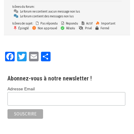
Icônes du forum:
Le forum ne contient aucun message non lus
Le forum contient des messages non lus
Icônes de sujet:
Pas répondu
Repondu
Actif
Important
Épinglé
Non approuvé
Résolu
Privé
Fermé
Fa
T
E
P
ce
wi
m
ar
b
tt
ai
ta
Abonnez-vous à notre newsletter !
o
er
l
ge
Adresse Email
o
r
k