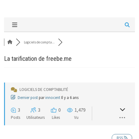
Logiciels de compta...
La tarification de freebe.me
LOGICIELS DE COMPTABILITÉ
Dernier post
par
innocent
Il y a 6 ans
3
3
0
1,479
Posts
Utilisateurs
Likes
Vu
RSS