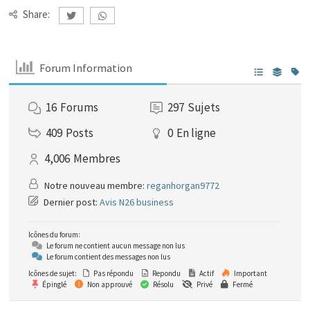
Share:
Forum Information
16
Forums
297
Sujets
409
Posts
0
En ligne
4,006
Membres
Notre nouveau membre:
reganhorgan9772
Dernier post:
Avis N26 business
Icônes du forum:
Le forum ne contient aucun message non lus
Le forum contient des messages non lus
Icônes de sujet:
Pas répondu
Repondu
Actif
Important
Épinglé
Non approuvé
Résolu
Privé
Fermé