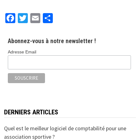
Fa
T
E
P
ce
wi
m
ar
b
tt
ai
ta
Abonnez-vous à notre newsletter !
o
er
l
ge
Adresse Email
o
r
k
DERNIERS ARTICLES
Quel est le meilleur logiciel de comptabilité pour une
association sportive ?