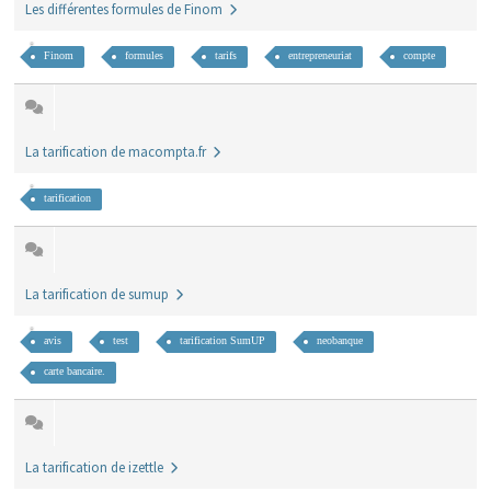
Les différentes formules de Finom
Finom
formules
tarifs
entrepreneuriat
compte
La tarification de macompta.fr
tarification
La tarification de sumup
avis
test
tarification SumUP
neobanque
carte bancaire.
La tarification de izettle