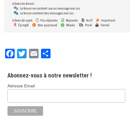
Icônes du forum:
Le forum ne contient aucun message non lus
Le forum contient des messages non lus
Icônes de sujet:
Pas répondu
Repondu
Actif
Important
Épinglé
Non approuvé
Résolu
Privé
Fermé
Fa
T
E
P
ce
wi
m
ar
b
tt
ai
ta
Abonnez-vous à notre newsletter !
o
er
l
ge
Adresse Email
o
r
k