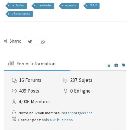
tarification
transferwise
entreprise
IBAN
création compte
Share:
Forum Information
16
Forums
297
Sujets
409
Posts
0
En ligne
4,006
Membres
Notre nouveau membre:
reganhorgan9772
Dernier post:
Avis N26 business