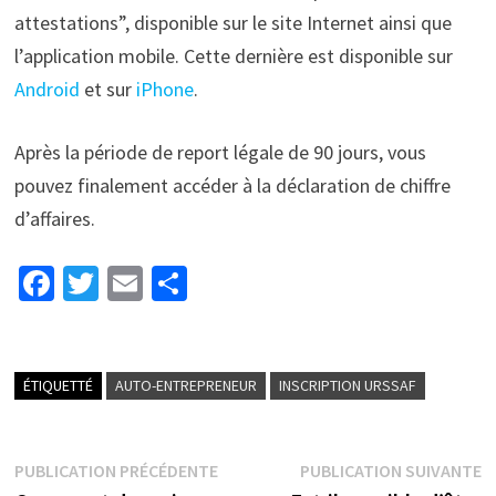
attestations”, disponible sur le site Internet ainsi que
l’application mobile. Cette dernière est disponible sur
Android
et sur
iPhone
.
Après la période de report légale de 90 jours, vous
pouvez finalement accéder à la déclaration de chiffre
d’affaires.
Fa
T
E
P
ce
wi
m
ar
b
tt
ai
ta
o
er
l
ge
ÉTIQUETTÉ
AUTO-ENTREPRENEUR
INSCRIPTION URSSAF
o
r
k
PUBLICATION PRÉCÉDENTE
PUBLICATION SUIVANTE