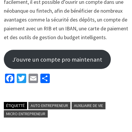
facilement, il est possible d’ouvrir un compte dans une
néobanque ou fintech, afin de bénéficier de nombreux
avantages comme la sécurité des dépôts, un compte de
paiement avec un RIB et un IBAN, une carte de paiement
et des outils de gestion du budget intelligents.
J’ouvre un compte pro maintenant
Fa
T
E
P
ce
wi
m
ar
b
tt
ai
ta
o
er
l
ge
ÉTIQUETTÉ
AUTO ENTREPRENEUR
AUXILIAIRE DE VIE
o
r
MICRO ENTREPRENEUR
k