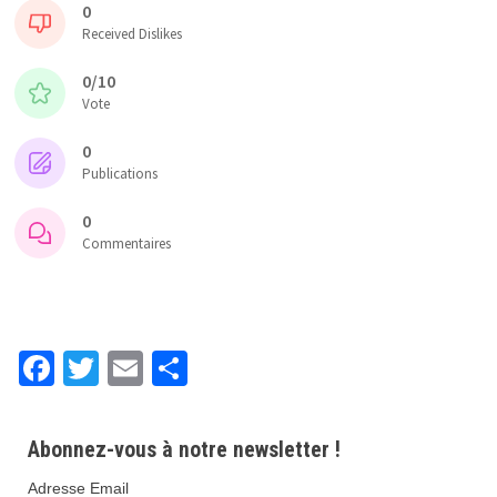
0
Received Dislikes
0/10
Vote
0
Publications
0
Commentaires
Fa
T
E
P
ce
wi
m
ar
b
tt
ai
ta
Abonnez-vous à notre newsletter !
o
er
l
ge
Adresse Email