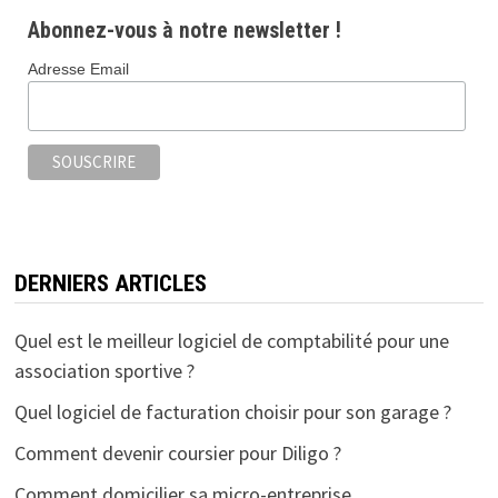
b
tt
ai
ta
Abonnez-vous à notre newsletter !
o
er
l
ge
Adresse Email
o
r
k
DERNIERS ARTICLES
Quel est le meilleur logiciel de comptabilité pour une
association sportive ?
Quel logiciel de facturation choisir pour son garage ?
Comment devenir coursier pour Diligo ?
Comment domicilier sa micro-entreprise