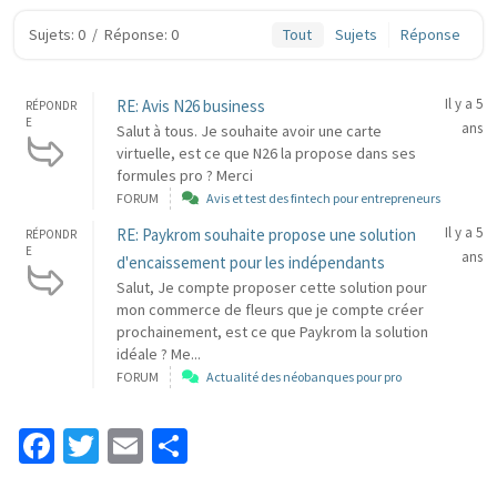
Sujets: 0
/
Réponse: 0
Tout
Sujets
Réponse
Il y a 5
RE: Avis N26 business
RÉPONDR
E
ans
Salut à tous. Je souhaite avoir une carte
virtuelle, est ce que N26 la propose dans ses
formules pro ? Merci
FORUM
Avis et test des fintech pour entrepreneurs
Il y a 5
RE: Paykrom souhaite propose une solution
RÉPONDR
E
ans
d'encaissement pour les indépendants
Salut, Je compte proposer cette solution pour
mon commerce de fleurs que je compte créer
prochainement, est ce que Paykrom la solution
idéale ? Me...
FORUM
Actualité des néobanques pour pro
Fa
T
E
P
ce
wi
m
ar