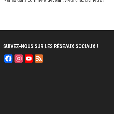
Menad
dans
Comment devenir livreur chez Livmed’s ?
SUIVEZ-NOUS SUR LES RÉSEAUX SOCIAUX !
Facebook
Instagram
YouTube
Feed
Channel