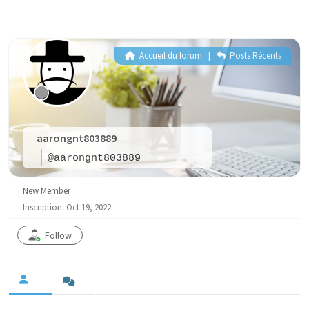
Accueil du forum
|
Posts Récents
aarongnt803889
@aarongnt803889
New Member
Inscription: Oct 19, 2022
Follow