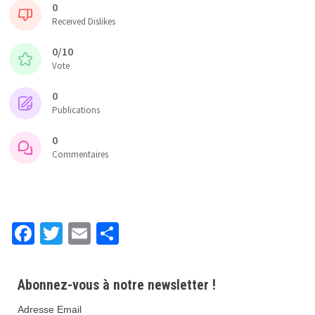
0
Received Dislikes
0/10
Vote
0
Publications
0
Commentaires
Fa
T
E
P
ce
wi
m
ar
b
tt
ai
ta
Abonnez-vous à notre newsletter !
o
er
l
ge
Adresse Email