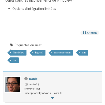
Quels sont les inconvénients de MindView ?
Options d'intégration limitées
Citation
Étiquettes du sujet
MindView
logiciel
entrepreneuriat
avis
test
Daniel
(@daniel)
New Member
Inscription: Il y a 5 ans
Posts: 0