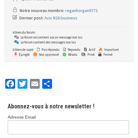
Notre nouveau membre:
reganhorgan9772
Dernier post:
Avis N26 business
Icônes du forum:
Le forum ne contient aucun message non lus
Le forum contient des messages non lus
Icônes de sujet:
Pas répondu
Repondu
Actif
Important
Épinglé
Non approuvé
Résolu
Privé
Fermé
Fa
T
E
P
ce
wi
m
ar
b
tt
ai
ta
Abonnez-vous à notre newsletter !
o
er
l
ge
Adresse Email
o
r
k