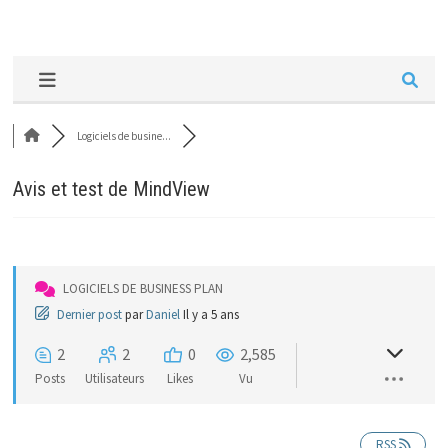
Logiciels de busine...
Avis et test de MindView
LOGICIELS DE BUSINESS PLAN
Dernier post
par
Daniel
Il y a 5 ans
2
2
0
2,585
Posts
Utilisateurs
Likes
Vu
RSS