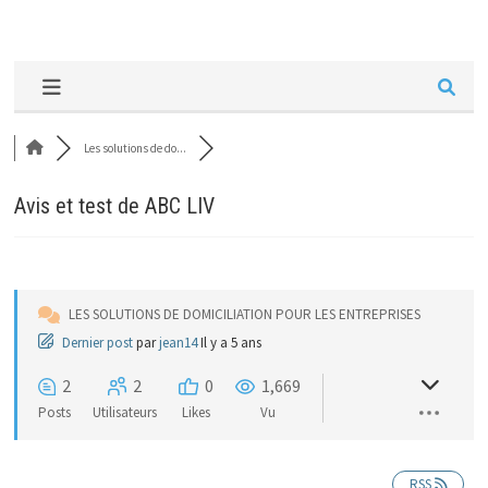
Les solutions de do...
Avis et test de ABC LIV
LES SOLUTIONS DE DOMICILIATION POUR LES ENTREPRISES
Dernier post
par
jean14
Il y a 5 ans
2
2
0
1,669
Posts
Utilisateurs
Likes
Vu
RSS