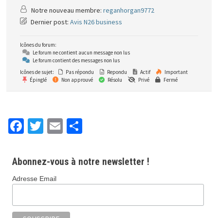
Notre nouveau membre:
reganhorgan9772
Dernier post:
Avis N26 business
Icônes du forum:
Le forum ne contient aucun message non lus
Le forum contient des messages non lus
Icônes de sujet:
Pas répondu
Repondu
Actif
Important
Épinglé
Non approuvé
Résolu
Privé
Fermé
Fa
T
E
P
ce
wi
m
ar
b
tt
ai
ta
Abonnez-vous à notre newsletter !
o
er
l
ge
Adresse Email
o
r
k