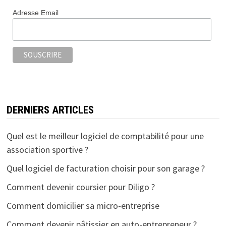
o
er
l
ge
Adresse Email
o
r
k
DERNIERS ARTICLES
Quel est le meilleur logiciel de comptabilité pour une
association sportive ?
Quel logiciel de facturation choisir pour son garage ?
Comment devenir coursier pour Diligo ?
Comment domicilier sa micro-entreprise
Comment devenir pâtissier en auto-entrepreneur ?