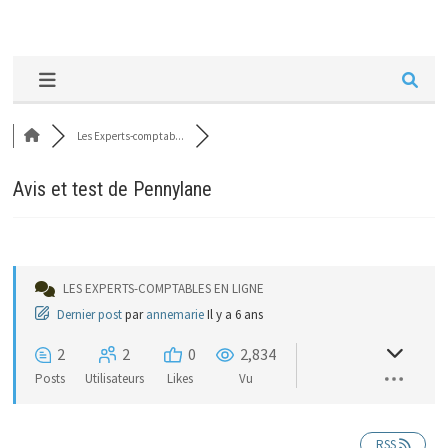
Les Experts-comptab...
Avis et test de Pennylane
LES EXPERTS-COMPTABLES EN LIGNE
Dernier post
par
annemarie
Il y a 6 ans
2
2
0
2,834
Posts
Utilisateurs
Likes
Vu
RSS