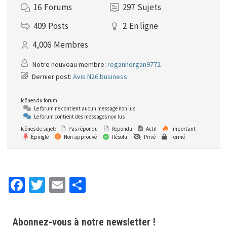
16
Forums
297
Sujets
409
Posts
2
En ligne
4,006
Membres
Notre nouveau membre:
reganhorgan9772
Dernier post:
Avis N26 business
Icônes du forum:
Le forum ne contient aucun message non lus
Le forum contient des messages non lus
Icônes de sujet:
Pas répondu
Repondu
Actif
Important
Épinglé
Non approuvé
Résolu
Privé
Fermé
Fa
T
E
P
ce
wi
m
ar
b
tt
ai
ta
Abonnez-vous à notre newsletter !