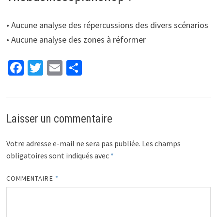
• Aucune analyse des répercussions des divers scénarios
• Aucune analyse des zones à réformer
Fa
T
E
P
ce
wi
m
ar
b
tt
ai
ta
o
er
l
ge
Laisser un commentaire
o
r
k
Votre adresse e-mail ne sera pas publiée.
Les champs
obligatoires sont indiqués avec
*
COMMENTAIRE
*