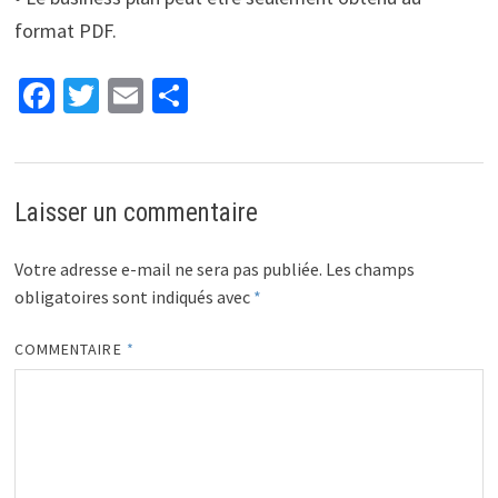
format PDF.
Fa
T
E
P
ce
wi
m
ar
b
tt
ai
ta
o
er
l
ge
Laisser un commentaire
o
r
k
Votre adresse e-mail ne sera pas publiée.
Les champs
obligatoires sont indiqués avec
*
COMMENTAIRE
*