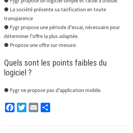
● Fygr propose un logiciel simple et facile à utiliser.
● La société présente sa tarification en toute
transparence
● Fygr propose une période d’essai, nécessaire pour
déterminer l’offre la plus adaptée.
● Propose une offre sur-mesure.
Quels sont les points faibles du
logiciel ?
● Fygr ne propose pas d’application mobile.
Fa
T
E
P
ce
wi
m
ar
b
tt
ai
ta