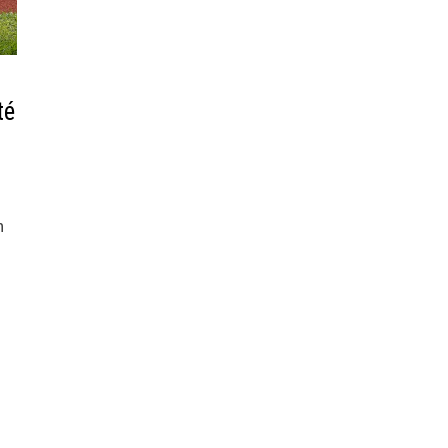
té
n
i